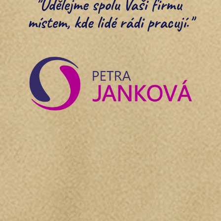
"
U
dělejme spolu Vaši firmu 
místem, kde lidé rádi pracují."