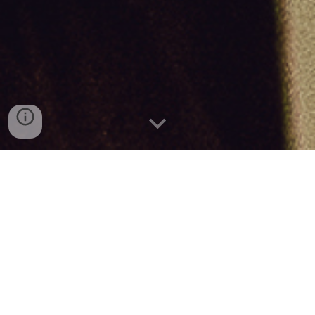
"Jsem akreditovaná k
oučka 
EMCC
,
mentorka a facilitátorka."